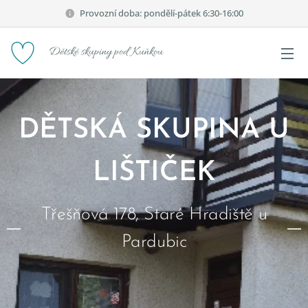
Provozní doba: pondělí-pátek 6:30-16:00
Dětské skupiny pod Kuňkou
DĚTSKÁ SKUPINA U
LIŠTIČEK
Třešňová 178, Staré Hradiště u
Pardubic